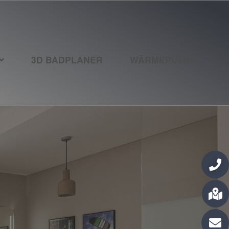
3D BADPLANER
WÄRMEPUMPE