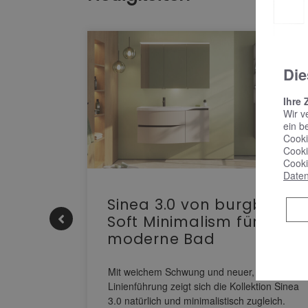
Die
Ihre 
Wir v
ein b
Cooki
Cooki
Cooki
Daten
e |
Sinea 3.0 von burgbad:
Soft Minimalism für das
moderne Bad
nskomfort
s
Mit weichem Schwung und neuer, markanter
M NEO
Linienführung zeigt sich die Kollektion Sinea
owohl zum
3.0 natürlich und minimalistisch zugleich.