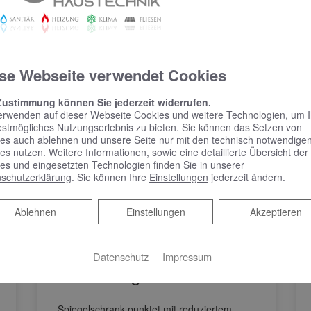
se Webseite verwendet Cookies
Zustimmung können Sie jederzeit widerrufen.
erwenden auf dieser Webseite Cookies und weitere Technologien, um 
estmögliches Nutzungserlebnis zu bieten. Sie können das Setzen von
es auch ablehnen und unsere Seite nur mit den technisch notwendige
es nutzen. Weitere Informationen, sowie eine detaillierte Übersicht der
es und eingesetzten Technologien finden Sie in unserer
schutzerklärung
. Sie können Ihre
Einstellungen
jederzeit ändern.
KEUCO PHÖNIX –
Ablehnen
Ablehnen
Einstellungen
Akzeptieren
Spiegelschrank punktet
mit reduziertem Design
und benutzerfreundlicher
Datenschutz
Impressum
Bedienung
Spiegelschrank punktet mit reduziertem