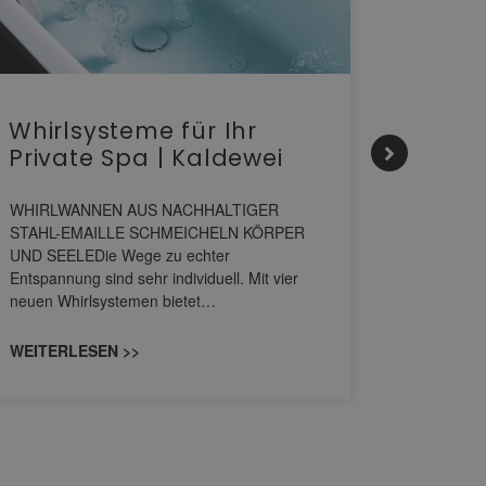
Whirlsysteme für Ihr
Gesta
Private Spa | Kaldewei
alltä
HANS
WHIRLWANNEN AUS NACHHALTIGER
STAHL-EMAILLE SCHMEICHELN KÖRPER
Stil für 
UND SEELEDie Wege zu echter
HANSAGENE
Entspannung sind sehr individuell. Mit vier
von Wascht
neuen Whirlsystemen bietet…
unterschi
konzipiert
WEITERLESEN >>
WEITERL