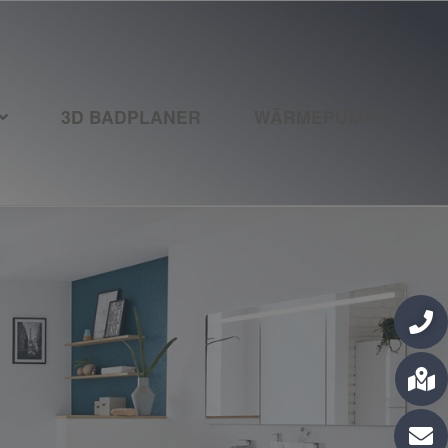
3D BADPLANER
WÄRMEPUMPE