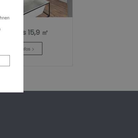
Ihnen
n
Luxus 15,9 ㎡
Infos >