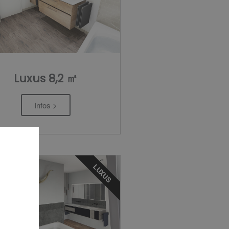
Luxus 8,2 ㎡
Infos >
LUXUS