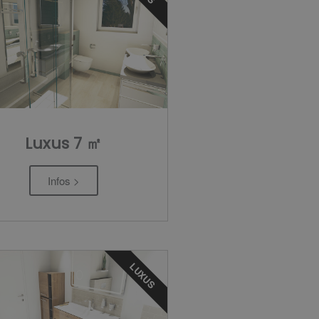
Luxus 7 ㎡
Infos >
LUXUS