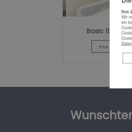
Die
Ihre 
Wir v
ein b
Cooki
Basic 15,9 ㎡
Cooki
Cooki
Daten
Infos >
Wunschte