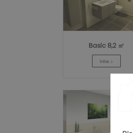
Basic 8,2 ㎡
Infos >