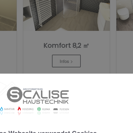
Komfort 8,2 ㎡
Infos >
KOMFORT
BASIC