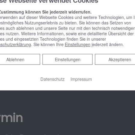
se Webseite verwendet Cookies
Zustimmung können Sie jederzeit widerrufen.
erwenden auf dieser Webseite Cookies und weitere Technologien, um 
estmögliches Nutzungserlebnis zu bieten. Sie können das Setzen von
es auch ablehnen und unsere Seite nur mit den technisch notwendige
Komfort 15,9 ㎡
es nutzen. Weitere Informationen, sowie eine detaillierte Übersicht der
es und eingesetzten Technologien finden Sie in unserer
schutzerklärung
. Sie können Ihre
Einstellungen
jederzeit ändern.
Infos >
Ablehnen
Ablehnen
Einstellungen
Akzeptieren
Datenschutz
Impressum
rmin