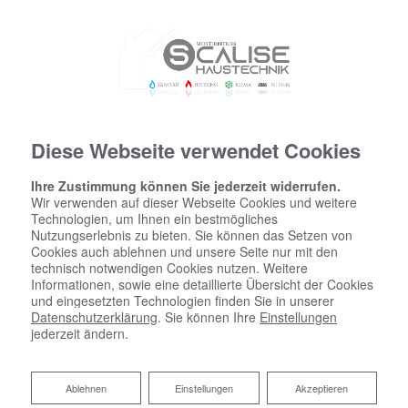
Diese Webseite verwendet Cookies
Ihre Zustimmung können Sie jederzeit widerrufen.
Wir verwenden auf dieser Webseite Cookies und weitere
Technologien, um Ihnen ein bestmögliches
Nutzungserlebnis zu bieten. Sie können das Setzen von
Startseite
»
Bad
»
Badinspiration & Musterbäder
»
Basic-Bad 8,2 ㎡
Cookies auch ablehnen und unsere Seite nur mit den
technisch notwendigen Cookies nutzen. Weitere
Informationen, sowie eine detaillierte Übersicht der Cookies
und eingesetzten Technologien finden Sie in unserer
Basic-Bad 8,2 ㎡
Datenschutzerklärung
. Sie können Ihre
Einstellungen
jederzeit ändern.
Ablehnen
Ablehnen
Einstellungen
Akzeptieren