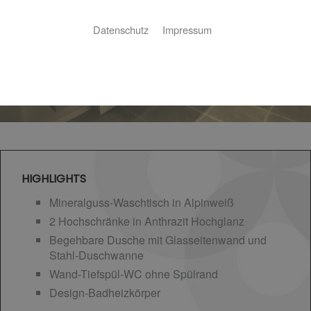
Datenschutz
Impressum
HIGHLIGHTS
Mineralguss-Waschtisch in Alpinweiß
2 Hochschränke in Anthrazit Hochglanz
Begehbare Dusche mit Glasseitenwand und
Stahl-Duschwanne
Wand-Tiefspül-WC ohne Spülrand
Design-Badheizkörper