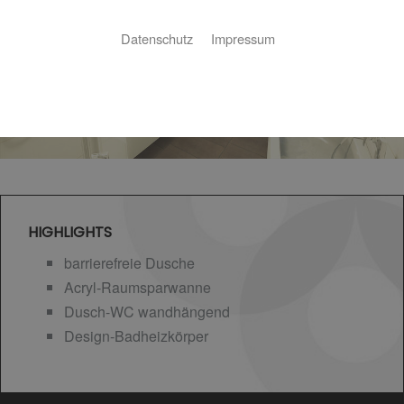
Datenschutz
Impressum
HIGHLIGHTS
barrierefreie Dusche
Acryl-Raumsparwanne
Dusch-WC wandhängend
Design-Badheizkörper