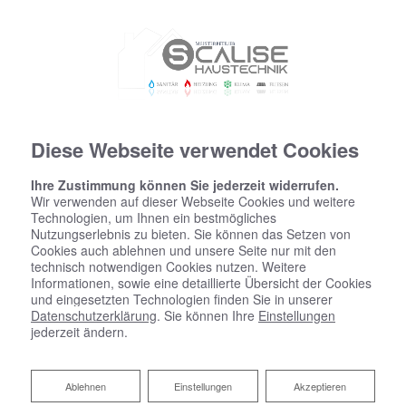
Diese Webseite verwendet Cookies
Ihre Zustimmung können Sie jederzeit widerrufen.
Wir verwenden auf dieser Webseite Cookies und weitere
Technologien, um Ihnen ein bestmögliches
Nutzungserlebnis zu bieten. Sie können das Setzen von
Startseite
»
Bad
»
Badinspiration & Musterbäder
»
Komfort-Bad 7 ㎡
Cookies auch ablehnen und unsere Seite nur mit den
technisch notwendigen Cookies nutzen. Weitere
Informationen, sowie eine detaillierte Übersicht der Cookies
und eingesetzten Technologien finden Sie in unserer
Komfort-Bad 7 ㎡
Datenschutzerklärung
. Sie können Ihre
Einstellungen
jederzeit ändern.
Ablehnen
Ablehnen
Einstellungen
Akzeptieren