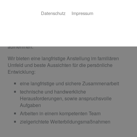
Jobs: Offene Stellen
Datenschutz
Impressum
Wir suchen engagierte Mitarbeiter, die Lust auf
Handwerk und moderne Haustechnik haben. Gerne
können Sie auch unverbindlichen Kontakt zu uns
aufnehmen.
Wir bieten eine langfristige Anstellung im familiären
Umfeld und beste Aussichten für die persönliche
Entwicklung:
eine langfristige und sichere Zusammenarbeit
technische und handwerkliche
Herausforderungen, sowie anspruchsvolle
Aufgaben
Arbeiten in einem kompetenten Team
zielgerichtete Weiterbildungsmaßnahmen