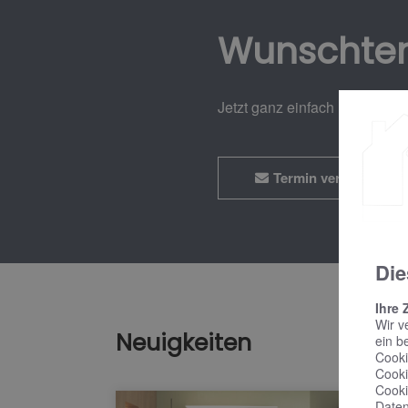
Wunschte
Jetzt ganz einfach und bequ
Termin vereinbaren
Die
Ihre 
Wir v
Neuigkeiten
ein b
Cooki
Cooki
Cooki
Daten