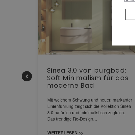
e |
Sinea 3.0 von burgbad:
Soft Minimalism für das
moderne Bad
nskomfort
s
Mit weichem Schwung und neuer, markanter
M NEO
Linienführung zeigt sich die Kollektion Sinea
owohl zum
3.0 natürlich und minimalistisch zugleich.
Das trendige Re-Design…
WEITERLESEN >>