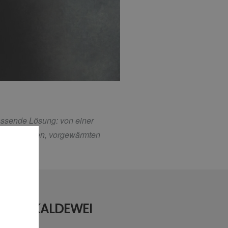
passende Lösung: von einer
von perlenden, vorgewärmten
N VON KALDEWEI