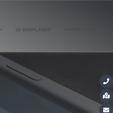
3D BADPLANER
WÄRMEPUMPE