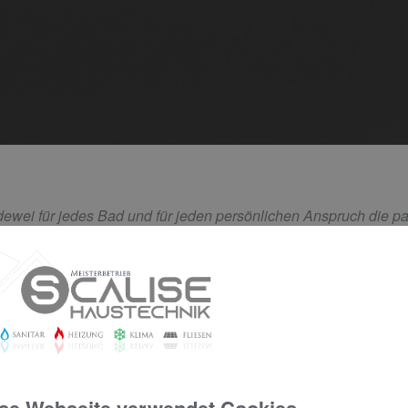
ldewei für jedes Bad und für jeden persönlichen Anspruch die 
r nach dem Sport bis hin zum sanften Umspielen des Körpers 
sser.
IERT: MIT DEN NEUEN WHIRLSYSTEME