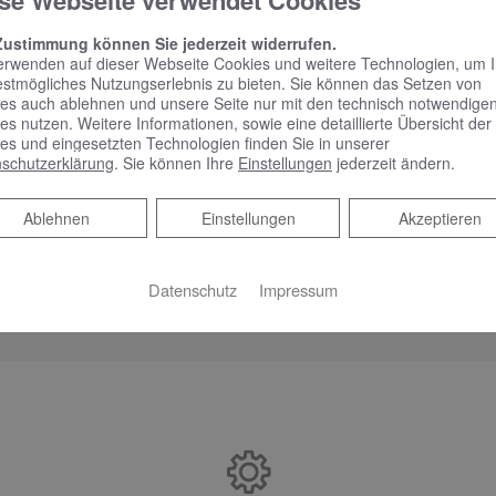
se Webseite verwendet Cookies
 Muskulatur nach dem Sport bis hin zum sanften Umspielen des 
euchteten Wasser – die Intensität und Art der Wellness-Behan
Zustimmung können Sie jederzeit widerrufen.
erwenden auf dieser Webseite Cookies und weitere Technologien, um 
iedenen Wasser- und Luftsystemen sind der Entspannung dabei k
estmögliches Nutzungserlebnis zu bieten. Sie können das Setzen von
es auch ablehnen und unsere Seite nur mit den technisch notwendige
f Wunsch besonders leise und sorgen dafür, dass die Wohlfüh
es nutzen. Weitere Informationen, sowie eine detaillierte Übersicht der
fügen sich optisch perfekt in das edle Gesamtbild der Whirlwan
es und eingesetzten Technologien finden Sie in unserer
schutzerklärung
. Sie können Ihre
Einstellungen
jederzeit ändern.
dem Verlassen der Wanne enden, sorgt eine einfache Reinigung
llung gelingt ganz entspannt, denn die Kunden können aus eine
Ablehnen
Ablehnen
Einstellungen
Akzeptieren
hlen. Wichtig und gut für die Badplanung: Eine Whirlwanne vo
mmliche Badewanne.
Datenschutz
Impressum