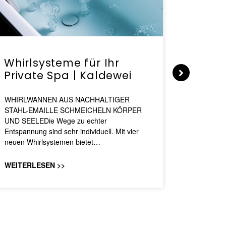
Whirlsysteme für Ihr
Gesta
Private Spa | Kaldewei
alltä
HANS
WHIRLWANNEN AUS NACHHALTIGER
STAHL-EMAILLE SCHMEICHELN KÖRPER
Stil für 
UND SEELEDie Wege zu echter
HANSAGENE
Entspannung sind sehr individuell. Mit vier
von Wascht
neuen Whirlsystemen bietet…
unterschi
konzipiert
WEITERLESEN >>
WEITERL